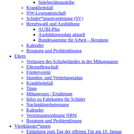
Spielgeräteausleihe
Krankheitsfall
NW-Lesepatenschaft
Schüler*innenvertretung (SV)
Berufswahl und Ausbildung
AUBI-Plus
Ausbildungsplatz aktuell
Bundesagentur für Arbeit – Beratung
Kalender
Beratung und Problemlösung
Eltern
Verlassen des Schulgeländes in der Mittagspause
Elternpflegschaft
Förderverein
Stunden- und Vertretungsplan
Krankheitsfall
Tipps
Mittagessen / Ernährung
Infos zu Fahrkarten für Schüler
Nachmittagsbetreuung
Kalender
Versetzungsordnung NRW
Beratung und Problemlösung
Viertklässler*innen
Einladung zum Tag der offenen Tür am 10. Januar