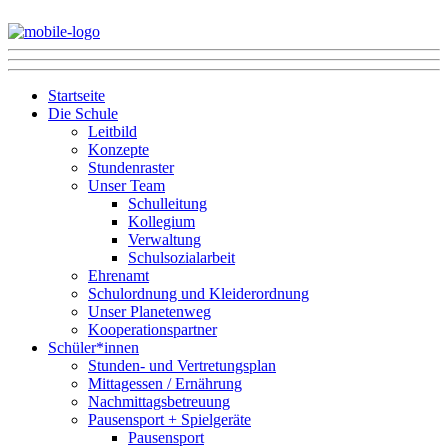
Startseite
Die Schule
Leitbild
Konzepte
Stundenraster
Unser Team
Schulleitung
Kollegium
Verwaltung
Schulsozialarbeit
Ehrenamt
Schulordnung und Kleiderordnung
Unser Planetenweg
Kooperationspartner
Schüler*innen
Stunden- und Vertretungsplan
Mittagessen / Ernährung
Nachmittagsbetreuung
Pausensport + Spielgeräte
Pausensport