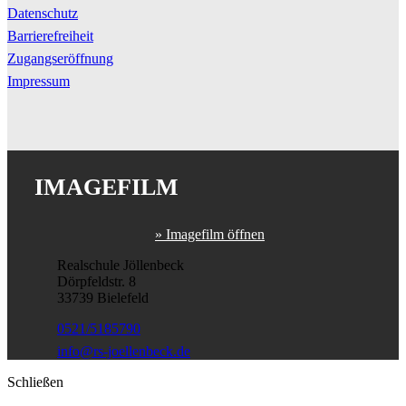
Datenschutz
Barrierefreiheit
Zugangseröffnung
Impressum
IMAGEFILM
» Imagefilm öffnen
Realschule Jöllenbeck
Dörpfeldstr. 8
33739 Bielefeld
0521/5185790
info@rs-joellenbeck.de
Schließen