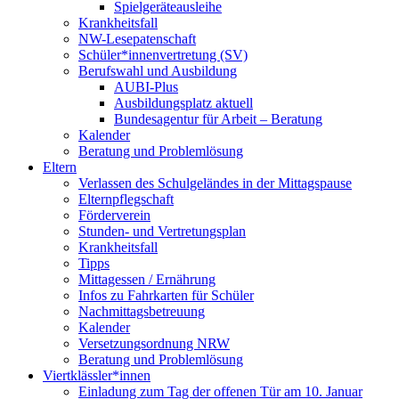
Spielgeräteausleihe
Krankheitsfall
NW-Lesepatenschaft
Schüler*innenvertretung (SV)
Berufswahl und Ausbildung
AUBI-Plus
Ausbildungsplatz aktuell
Bundesagentur für Arbeit – Beratung
Kalender
Beratung und Problemlösung
Eltern
Verlassen des Schulgeländes in der Mittagspause
Elternpflegschaft
Förderverein
Stunden- und Vertretungsplan
Krankheitsfall
Tipps
Mittagessen / Ernährung
Infos zu Fahrkarten für Schüler
Nachmittagsbetreuung
Kalender
Versetzungsordnung NRW
Beratung und Problemlösung
Viertklässler*innen
Einladung zum Tag der offenen Tür am 10. Januar