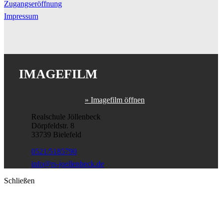
Zugangseröffnung
Impressum
IMAGEFILM
» Imagefilm öffnen
Realschule Jöllenbeck
Dörpfeldstr. 8
33739 Bielefeld
0521/5185790
info@rs-joellenbeck.de
Schließen