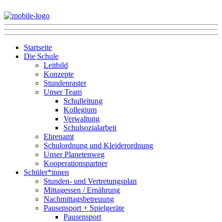
Startseite
Die Schule
Leitbild
Konzepte
Stundenraster
Unser Team
Schulleitung
Kollegium
Verwaltung
Schulsozialarbeit
Ehrenamt
Schulordnung und Kleiderordnung
Unser Planetenweg
Kooperationspartner
Schüler*innen
Stunden- und Vertretungsplan
Mittagessen / Ernährung
Nachmittagsbetreuung
Pausensport + Spielgeräte
Pausensport