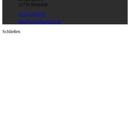
33739 Bielefeld
0521/5185790
info@rs-joellenbeck.de
Schließen