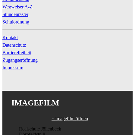
Wegweiser A-Z
Stundenraster
Schulordnung
Kontakt
Datenschutz
Barrierefreiheit
Zugangseröffnung
Impressum
IMAGEFILM
» Imagefilm öffnen
Realschule Jöllenbeck
Dörpfeldstr. 8