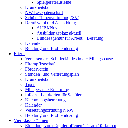
Spielgeräteausleihe
Krankheitsfall
NW-Lesepatenschaft
Schüler*innenvertretung (SV)
Berufswahl und Ausbildung
AUBI-Plus
Ausbildungsplatz aktuell
Bundesagentur für Arbeit – Beratung
Kalender
Beratung und Problemlösung
Eltern
Verlassen des Schulgeländes in der Mittagspause
Elternpflegschaft
Förderverein
Stunden- und Vertretungsplan
Krankheitsfall
Tipps
Mittagessen / Ernährung
Infos zu Fahrkarten für Schüler
Nachmittagsbetreuung
Kalender
Versetzungsordnung NRW
Beratung und Problemlösung
Viertklässler*innen
Einladung zum Tag der offenen Tür am 10. Januar