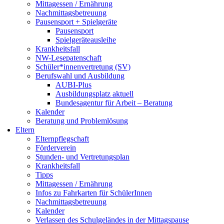
Mittagessen / Ernährung
Nachmittagsbetreuung
Pausensport + Spielgeräte
Pausensport
Spielgeräteausleihe
Krankheitsfall
NW-Lesepatenschaft
Schüler*innenvertretung (SV)
Berufswahl und Ausbildung
AUBI-Plus
Ausbildungsplatz aktuell
Bundesagentur für Arbeit – Beratung
Kalender
Beratung und Problemlösung
Eltern
Elternpflegschaft
Förderverein
Stunden- und Vertretungsplan
Krankheitsfall
Tipps
Mittagessen / Ernährung
Infos zu Fahrkarten für SchülerInnen
Nachmittagsbetreuung
Kalender
Verlassen des Schulgeländes in der Mittagspause