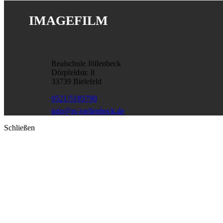
IMAGEFILM
Realschule Jöllenbeck
Dörpfeldstr. 8
33739 Bielefeld
0521/5185790
info@rs-joellenbeck.de
Schließen