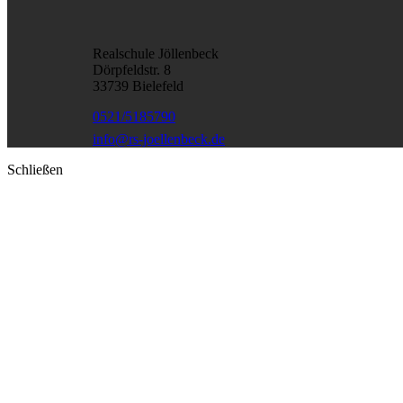
Realschule Jöllenbeck
Dörpfeldstr. 8
33739 Bielefeld
0521/5185790
info@rs-joellenbeck.de
Schließen