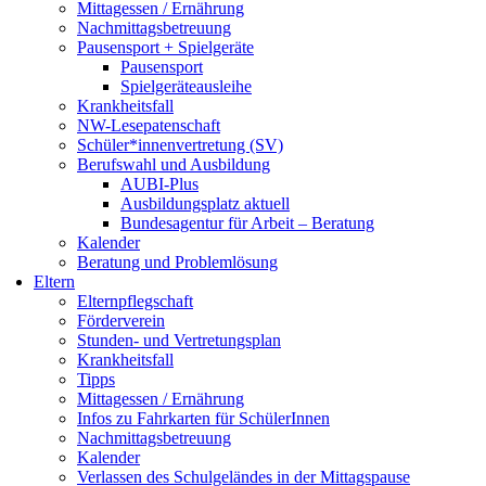
Mittagessen / Ernährung
Nachmittagsbetreuung
Pausensport + Spielgeräte
Pausensport
Spielgeräteausleihe
Krankheitsfall
NW-Lesepatenschaft
Schüler*innenvertretung (SV)
Berufswahl und Ausbildung
AUBI-Plus
Ausbildungsplatz aktuell
Bundesagentur für Arbeit – Beratung
Kalender
Beratung und Problemlösung
Eltern
Elternpflegschaft
Förderverein
Stunden- und Vertretungsplan
Krankheitsfall
Tipps
Mittagessen / Ernährung
Infos zu Fahrkarten für SchülerInnen
Nachmittagsbetreuung
Kalender
Verlassen des Schulgeländes in der Mittagspause