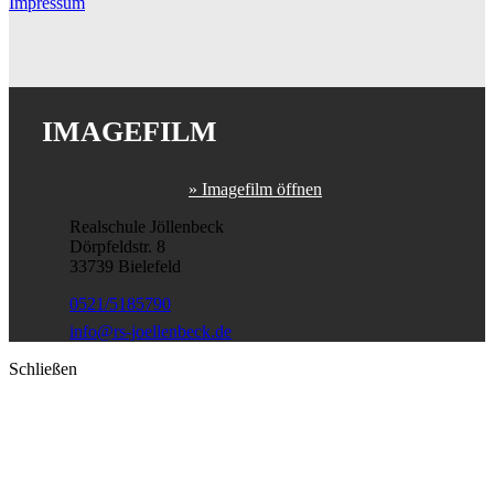
Impressum
IMAGEFILM
» Imagefilm öffnen
Realschule Jöllenbeck
Dörpfeldstr. 8
33739 Bielefeld
0521/5185790
info@rs-joellenbeck.de
Schließen