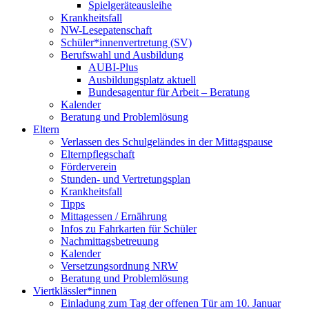
Spielgeräteausleihe
Krankheitsfall
NW-Lesepatenschaft
Schüler*innenvertretung (SV)
Berufswahl und Ausbildung
AUBI-Plus
Ausbildungsplatz aktuell
Bundesagentur für Arbeit – Beratung
Kalender
Beratung und Problemlösung
Eltern
Verlassen des Schulgeländes in der Mittagspause
Elternpflegschaft
Förderverein
Stunden- und Vertretungsplan
Krankheitsfall
Tipps
Mittagessen / Ernährung
Infos zu Fahrkarten für Schüler
Nachmittagsbetreuung
Kalender
Versetzungsordnung NRW
Beratung und Problemlösung
Viertklässler*innen
Einladung zum Tag der offenen Tür am 10. Januar