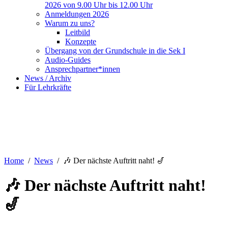
2026 von 9.00 Uhr bis 12.00 Uhr
Anmeldungen 2026
Warum zu uns?
Leitbild
Konzepte
Übergang von der Grundschule in die Sek I
Audio-Guides
Ansprechpartner*innen
News / Archiv
Für Lehrkräfte
Home
News
🎶 Der nächste Auftritt naht! 🎷
🎶 Der nächste Auftritt naht!
🎷