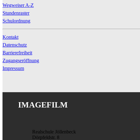
Wegweiser A-Z
Stundenraster
Schulordnung
Kontakt
Datenschutz
Barrierefreiheit
Zugangseröffnung
Impressum
IMAGEFILM
Realschule Jöllenbeck
Dörpfeldstr. 8