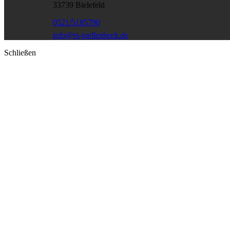
33739 Bielefeld
0521/5185790
info@rs-joellenbeck.de
Schließen