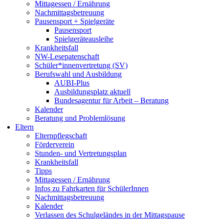
Mittagessen / Ernährung
Nachmittagsbetreuung
Pausensport + Spielgeräte
Pausensport
Spielgeräteausleihe
Krankheitsfall
NW-Lesepatenschaft
Schüler*innenvertretung (SV)
Berufswahl und Ausbildung
AUBI-Plus
Ausbildungsplatz aktuell
Bundesagentur für Arbeit – Beratung
Kalender
Beratung und Problemlösung
Eltern
Elternpflegschaft
Förderverein
Stunden- und Vertretungsplan
Krankheitsfall
Tipps
Mittagessen / Ernährung
Infos zu Fahrkarten für SchülerInnen
Nachmittagsbetreuung
Kalender
Verlassen des Schulgeländes in der Mittagspause